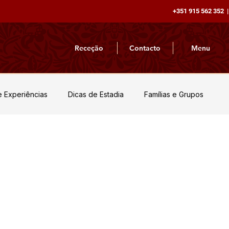
+351 915 562 352 |
Receção
Contacto
Menu
e Experiências
Dicas de Estadia
Famílias e Grupos
atureza e Aventura
Notícias e Novidades
Inspirações de