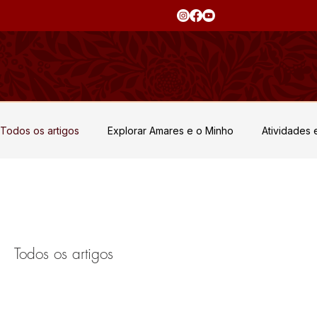
Todos os artigos
Explorar Amares e o Minho
Atividades 
Eventos Privados e Retiros
Sabores e Tradições
N
Cultura e Património
Todos os artigos