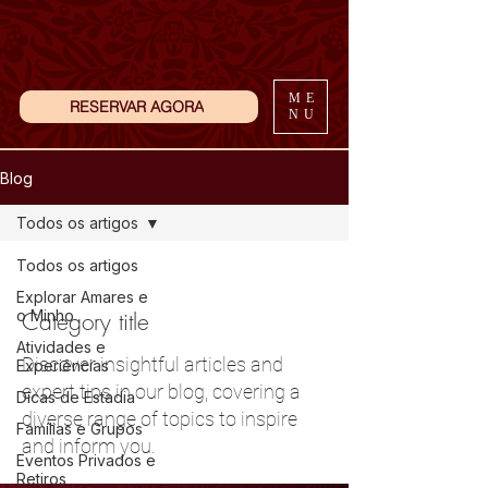
ME
RESERVAR AGORA
NU
Blog
Todos os artigos
Todos os artigos
Explorar Amares e
o Minho
Category title
Atividades e
Discover insightful articles and
Experiências
expert tips in our blog, covering a
Dicas de Estadia
diverse range of topics to inspire
Famílias e Grupos
and inform you.
Eventos Privados e
Retiros